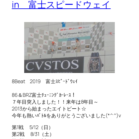
in 富士スピードウェイ
8Beat 2019 富士ｽﾋﾟｰﾄﾞｳｪｲ
86＆BRZ富士ﾁｭｰﾆﾝｸﾞｶｰﾚｰｽ！
７年目突入しました！！来年は8年目～
2013から始まったエイトビート☆
今年も熱いﾊﾞﾄﾙをありがとうございました(*^^)v
第1戦 5/12（日）
第2戦 8/31（土）