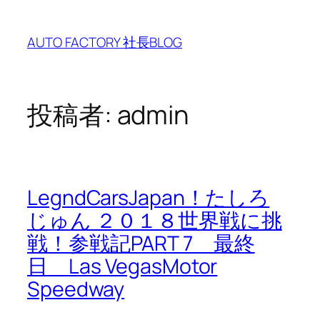
内
容
AUTO FACTORY 社長BLOG
を
ス
キ
ッ
投稿者:
admin
プ
LegndCarsJapan！たしろ
じゅん ２０１８世界戦に挑
戦！参戦記PART 7 最終
日 Las VegasMotor
Speedway