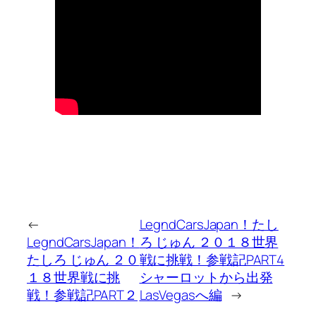
←
LegndCarsJapan！たし
LegndCarsJapan！
ろ じゅん ２０１８世界
たしろ じゅん ２０
戦に挑戦！参戦記PART4
１８世界戦に挑
シャーロットから出発
戦！参戦記PART２
LasVegasへ編
→