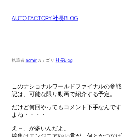
内
容
AUTO FACTORY 社長BLOG
を
ス
キ
ッ
プ
執筆者:
admin
カテゴリ:
社長Blog
このナショナルワールドファイナルの参戦
記は、可能な限り動画で紹介する予定。
だけど何回やってもコメント下手なんです
よね・・・・
え～。が多いんだよ。
編集はエンジニアKato君が、何とかつなげ